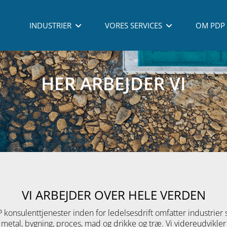
INDUSTRIER
VORES SERVICES
OM PDP
HER ARBEJDER VI
VI ARBEJDER OVER HELE VERDEN
 konsulenttjenester inden for ledelsesdrift omfatter industrier
metal, bygning, proces, mad og drikke og træ. Vi videreudvikler