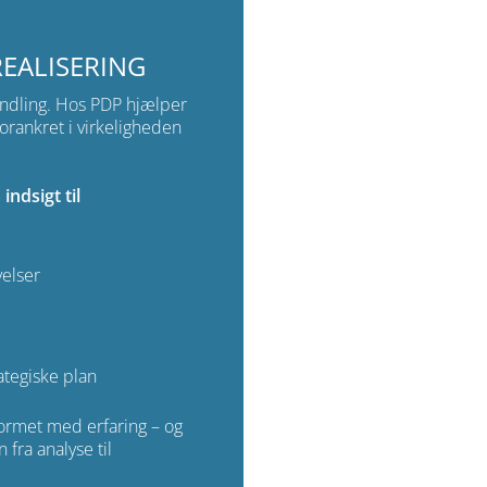
REALISERING
handling. Hos PDP hjælper
forankret i virkeligheden
indsigt til
velser
tegiske plan
 formet med erfaring – og
 fra analyse til