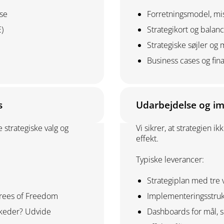
yse
Forretningsmodel, mis
)
Strategikort og balan
Strategiske søjler og m
Business cases og fina
s
Udarbejdelse og im
 strategiske valg og
Vi sikrer, at strategien i
effekt.
Typiske leverancer:
Strategiplan med tre 
grees of Freedom
Implementeringsstruk
arkeder? Udvide
Dashboards for mål, sø