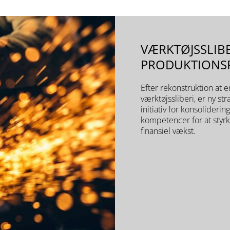
VÆRKTØJSSLIB
PRODUKTIONSP
Efter rekonstruktion at
værktøjssliberi, er ny st
initiativ for konsolideri
kompetencer for at styrke
finansiel vækst.